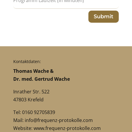
Submit
Kontaktdaten:
Thomas Wache &
Dr. med. Gertrud Wache
Inrather Str. 522
47803 Krefeld
Tel: 0160 92705839
Mail:
info@frequenz-protokolle.com
Website:
www.frequenz-protokolle.com