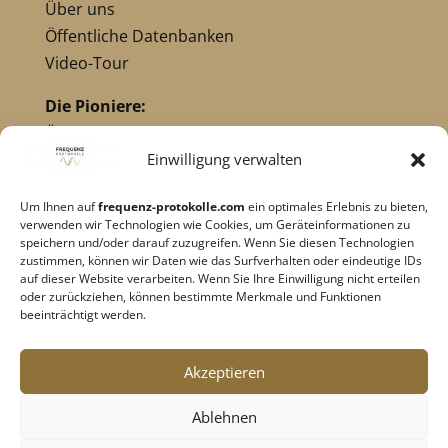
Über uns
Öffentliche Datenbanken
Video-Tour
Die Pioniere:
Übersicht Pioniere
Nikola Tesla
Einwilligung verwalten
Dr. Royal Raymond Rife
Um Ihnen auf
frequenz-protokolle.com
ein optimales Erlebnis zu bieten,
Dr. Hulda Clark
verwenden wir Technologien wie Cookies, um Geräteinformationen zu
Robert C. Beck
speichern und/oder darauf zuzugreifen. Wenn Sie diesen Technologien
zustimmen, können wir Daten wie das Surfverhalten oder eindeutige IDs
Georges Lakhovsky
auf dieser Website verarbeiten. Wenn Sie Ihre Einwilligung nicht erteilen
verwandte Pioniere
oder zurückziehen, können bestimmte Merkmale und Funktionen
beeinträchtigt werden.
Impressum
|
Datenschutz
Akzeptieren
Cookie-Richtlinie
|
AGB's
Ablehnen
Barrierefreiheit