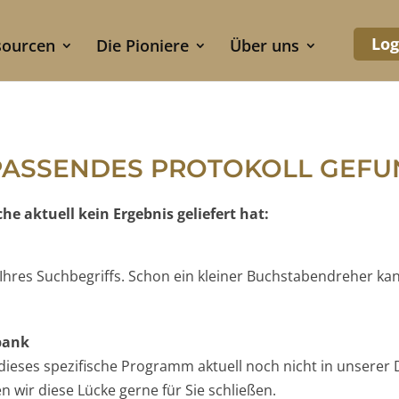
Log
sourcen
Die Pioniere
Über uns
PASSENDES PROTOKOLL GEF
e aktuell kein Ergebnis geliefert hat:
e Ihres Suchbegriffs. Schon ein kleiner Buchstabendreher ka
nbank
t dieses spezifische Programm aktuell noch nicht in unserer 
 wir diese Lücke gerne für Sie schließen.