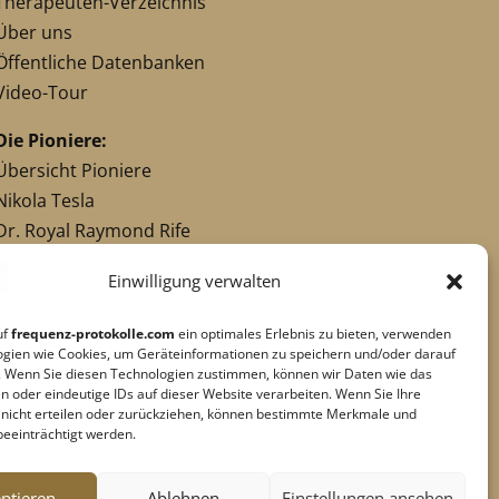
Therapeuten-Verzeichnis
Über uns
Öffentliche Datenbanken
Video-Tour
Die Pioniere:
Übersicht Pioniere
Nikola Tesla
Dr. Royal Raymond Rife
Dr. Hulda Clark
Einwilligung verwalten
Robert C. Beck
Georges Lakhovsky
uf
frequenz-protokolle.com
ein optimales Erlebnis zu bieten, verwenden
verwandte Pioniere
ogien wie Cookies, um Geräteinformationen zu speichern und/oder darauf
. Wenn Sie diesen Technologien zustimmen, können wir Daten wie das
n oder eindeutige IDs auf dieser Website verarbeiten. Wenn Sie Ihre
g nicht erteilen oder zurückziehen, können bestimmte Merkmale und
Impressum
|
Datenschutz
beeinträchtigt werden.
Cookie-Richtlinie
|
AGB's
Barrierefreiheit
ptieren
Ablehnen
Einstellungen ansehen