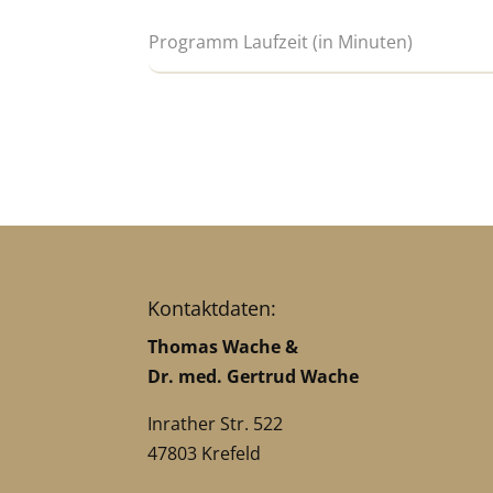
Kontaktdaten:
Thomas Wache &
Dr. med. Gertrud Wache
Inrather Str. 522
47803 Krefeld