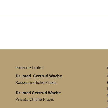
externe Links:
Dr. med. Gertrud Wache
Kassenärztliche Praxis
Dr. med Gertrud Wache
Privatärztliche Praxis