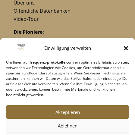
Über uns
Öffentliche Datenbanken
Video-Tour
Die Pioniere:
Übersicht Pioniere
Nikola Tesla
Einwilligung verwalten
Dr. Royal Raymond Rife
Um Ihnen auf
frequenz-protokolle.com
ein optimales Erlebnis zu bieten,
Dr. Hulda Clark
verwenden wir Technologien wie Cookies, um Geräteinformationen zu
Robert C. Beck
speichern und/oder darauf zuzugreifen. Wenn Sie diesen Technologien
zustimmen, können wir Daten wie das Surfverhalten oder eindeutige IDs
Georges Lakhovsky
auf dieser Website verarbeiten. Wenn Sie Ihre Einwilligung nicht erteilen
verwandte Pioniere
oder zurückziehen, können bestimmte Merkmale und Funktionen
beeinträchtigt werden.
Impressum
|
Datenschutz
Akzeptieren
Cookie-Richtlinie
|
AGB's
Ablehnen
Barrierefreiheit