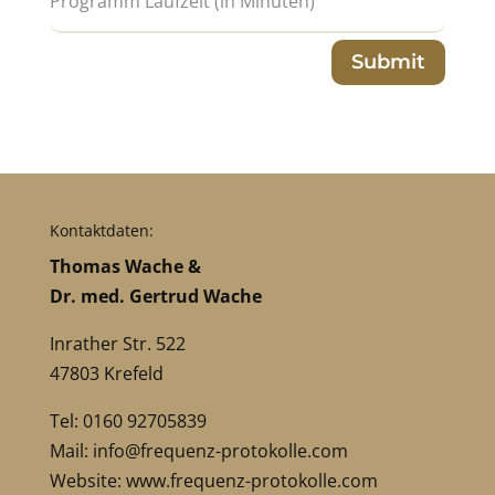
Submit
Kontaktdaten:
Thomas Wache &
Dr. med. Gertrud Wache
Inrather Str. 522
47803 Krefeld
Tel: 0160 92705839
Mail:
info@frequenz-protokolle.com
Website:
www.frequenz-protokolle.com