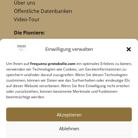
Über uns
Öffentliche Datenbanken
Video-Tour
Die Pioniere:
Übersicht Pioniere
Nikola Tesla
Einwilligung verwalten
Dr. Royal Raymond Rife
Um Ihnen auf
frequenz-protokolle.com
ein optimales Erlebnis zu bieten,
Dr. Hulda Clark
verwenden wir Technologien wie Cookies, um Geräteinformationen zu
Robert C. Beck
speichern und/oder darauf zuzugreifen. Wenn Sie diesen Technologien
zustimmen, können wir Daten wie das Surfverhalten oder eindeutige IDs
Georges Lakhovsky
auf dieser Website verarbeiten. Wenn Sie Ihre Einwilligung nicht erteilen
verwandte Pioniere
oder zurückziehen, können bestimmte Merkmale und Funktionen
beeinträchtigt werden.
Impressum
|
Datenschutz
Akzeptieren
Cookie-Richtlinie
|
AGB's
Ablehnen
Barrierefreiheit