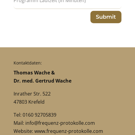
Submit
Kontaktdaten:
Thomas Wache &
Dr. med. Gertrud Wache
Inrather Str. 522
47803 Krefeld
Tel: 0160 92705839
Mail:
info@frequenz-protokolle.com
Website:
www.frequenz-protokolle.com