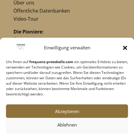
Über uns
Öffentliche Datenbanken
Video-Tour
Die Pioniere:
Übersicht Pioniere
Nikola Tesla
Einwilligung verwalten
Dr. Royal Raymond Rife
Um Ihnen auf
frequenz-protokolle.com
ein optimales Erlebnis zu bieten,
Dr. Hulda Clark
verwenden wir Technologien wie Cookies, um Geräteinformationen zu
Robert C. Beck
speichern und/oder darauf zuzugreifen. Wenn Sie diesen Technologien
zustimmen, können wir Daten wie das Surfverhalten oder eindeutige IDs
Georges Lakhovsky
auf dieser Website verarbeiten. Wenn Sie Ihre Einwilligung nicht erteilen
verwandte Pioniere
oder zurückziehen, können bestimmte Merkmale und Funktionen
beeinträchtigt werden.
Impressum
|
Datenschutz
Akzeptieren
Cookie-Richtlinie
|
AGB's
Ablehnen
Barrierefreiheit