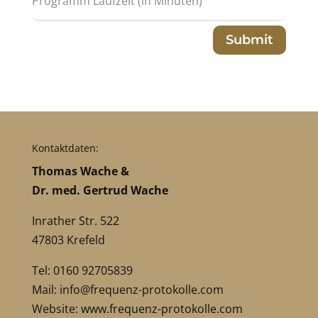
Submit
Kontaktdaten:
Thomas Wache &
Dr. med. Gertrud Wache
Inrather Str. 522
47803 Krefeld
Tel: 0160 92705839
Mail:
info@frequenz-protokolle.com
Website:
www.frequenz-protokolle.com