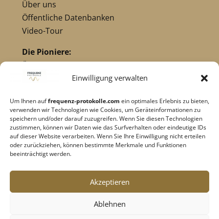
Über uns
Öffentliche Datenbanken
Video-Tour
Die Pioniere:
Übersicht Pioniere
Nikola Tesla
Einwilligung verwalten
Dr. Royal Raymond Rife
Um Ihnen auf
frequenz-protokolle.com
ein optimales Erlebnis zu bieten,
Dr. Hulda Clark
verwenden wir Technologien wie Cookies, um Geräteinformationen zu
Robert C. Beck
speichern und/oder darauf zuzugreifen. Wenn Sie diesen Technologien
zustimmen, können wir Daten wie das Surfverhalten oder eindeutige IDs
Georges Lakhovsky
auf dieser Website verarbeiten. Wenn Sie Ihre Einwilligung nicht erteilen
verwandte Pioniere
oder zurückziehen, können bestimmte Merkmale und Funktionen
beeinträchtigt werden.
Impressum
|
Datenschutz
Akzeptieren
Cookie-Richtlinie
|
AGB's
Ablehnen
Barrierefreiheit