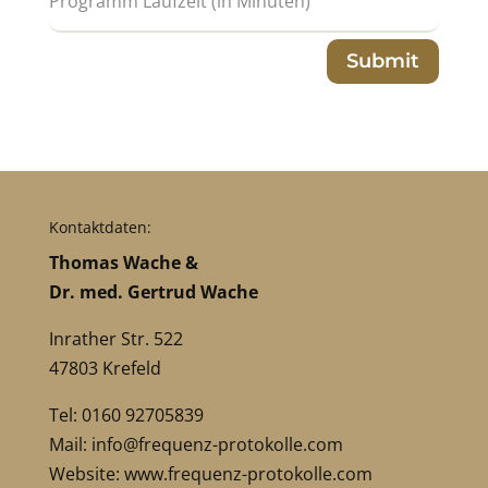
Submit
Kontaktdaten:
Thomas Wache &
Dr. med. Gertrud Wache
Inrather Str. 522
47803 Krefeld
Tel: 0160 92705839
Mail:
info@frequenz-protokolle.com
Website:
www.frequenz-protokolle.com