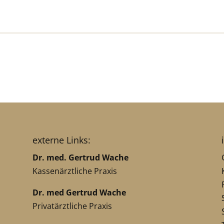
externe Links:
Dr. med. Gertrud Wache
Kassenärztliche Praxis
Dr. med Gertrud Wache
Privatärztliche Praxis