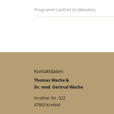
Kontaktdaten:
Thomas Wache &
Dr. med. Gertrud Wache
Inrather Str. 522
47803 Krefeld