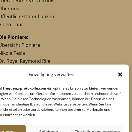
Therapeuten-Verzeichnis
Über uns
Öffentliche Datenbanken
Video-Tour
Die Pioniere:
Übersicht Pioniere
Nikola Tesla
Dr. Royal Raymond Rife
Dr. Hulda Clark
Einwilligung verwalten
Robert C. Beck
Georges Lakhovsky
uf
frequenz-protokolle.com
ein optimales Erlebnis zu bieten, verwenden
verwandte Pioniere
ogien wie Cookies, um Geräteinformationen zu speichern und/oder darauf
. Wenn Sie diesen Technologien zustimmen, können wir Daten wie das
n oder eindeutige IDs auf dieser Website verarbeiten. Wenn Sie Ihre
g nicht erteilen oder zurückziehen, können bestimmte Merkmale und
Impressum
|
Datenschutz
beeinträchtigt werden.
Cookie-Richtlinie
|
AGB's
Barrierefreiheit
ptieren
Ablehnen
Einstellungen ansehen