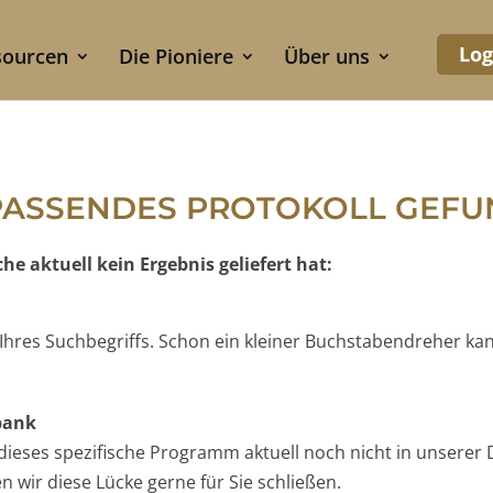
Log
sourcen
Die Pioniere
Über uns
PASSENDES PROTOKOLL GEF
e aktuell kein Ergebnis geliefert hat:
e Ihres Suchbegriffs. Schon ein kleiner Buchstabendreher ka
nbank
t dieses spezifische Programm aktuell noch nicht in unserer 
 wir diese Lücke gerne für Sie schließen.