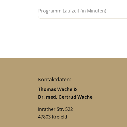
Kontaktdaten:
Thomas Wache &
Dr. med. Gertrud Wache
Inrather Str. 522
47803 Krefeld