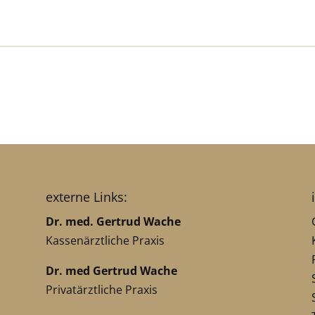
externe Links:
Dr. med. Gertrud Wache
Kassenärztliche Praxis
Dr. med Gertrud Wache
Privatärztliche Praxis