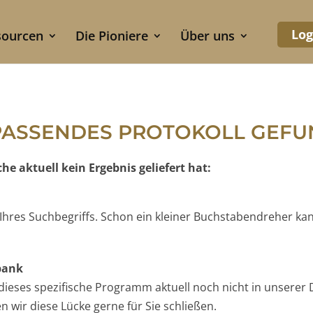
Log
sourcen
Die Pioniere
Über uns
PASSENDES PROTOKOLL GEF
e aktuell kein Ergebnis geliefert hat:
e Ihres Suchbegriffs. Schon ein kleiner Buchstabendreher ka
nbank
t dieses spezifische Programm aktuell noch nicht in unserer 
 wir diese Lücke gerne für Sie schließen.