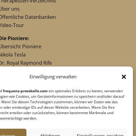
Therapeuten-Verzeichnis
Über uns
Öffentliche Datenbanken
Video-Tour
Die Pioniere:
Übersicht Pioniere
Nikola Tesla
Dr. Royal Raymond Rife
Dr. Hulda Clark
Einwilligung verwalten
Robert C. Beck
Georges Lakhovsky
uf
frequenz-protokolle.com
ein optimales Erlebnis zu bieten, verwenden
verwandte Pioniere
ogien wie Cookies, um Geräteinformationen zu speichern und/oder darauf
. Wenn Sie diesen Technologien zustimmen, können wir Daten wie das
n oder eindeutige IDs auf dieser Website verarbeiten. Wenn Sie Ihre
g nicht erteilen oder zurückziehen, können bestimmte Merkmale und
Impressum
|
Datenschutz
beeinträchtigt werden.
Cookie-Richtlinie
|
AGB's
Barrierefreiheit
ptieren
Ablehnen
Einstellungen ansehen