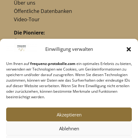
Über uns
Öffentliche Datenbanken
Video-Tour
Die Pioniere:
Übersicht Pioniere
Nikola Tesla
Einwilligung verwalten
Dr. Royal Raymond Rife
Um Ihnen auf
frequenz-protokolle.com
ein optimales Erlebnis zu bieten,
Dr. Hulda Clark
verwenden wir Technologien wie Cookies, um Geräteinformationen zu
Robert C. Beck
speichern und/oder darauf zuzugreifen. Wenn Sie diesen Technologien
zustimmen, können wir Daten wie das Surfverhalten oder eindeutige IDs
Georges Lakhovsky
auf dieser Website verarbeiten. Wenn Sie Ihre Einwilligung nicht erteilen
verwandte Pioniere
oder zurückziehen, können bestimmte Merkmale und Funktionen
beeinträchtigt werden.
Impressum
|
Datenschutz
Akzeptieren
Cookie-Richtlinie
|
AGB's
Ablehnen
Barrierefreiheit