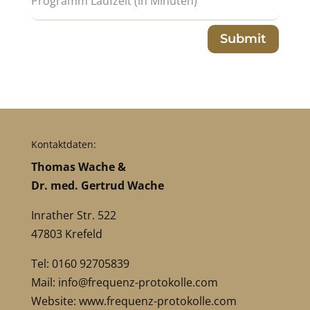
Submit
Kontaktdaten:
Thomas Wache &
Dr. med. Gertrud Wache
Inrather Str. 522
47803 Krefeld
Tel: 0160 92705839
Mail:
info@frequenz-protokolle.com
Website:
www.frequenz-protokolle.com