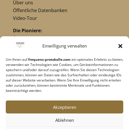
Über uns
Öffentliche Datenbanken
Video-Tour
Die Pioniere:
Übersicht Pioniere
Nikola Tesla
Einwilligung verwalten
Dr. Royal Raymond Rife
Um Ihnen auf
frequenz-protokolle.com
ein optimales Erlebnis zu bieten,
Dr. Hulda Clark
verwenden wir Technologien wie Cookies, um Geräteinformationen zu
Robert C. Beck
speichern und/oder darauf zuzugreifen. Wenn Sie diesen Technologien
zustimmen, können wir Daten wie das Surfverhalten oder eindeutige IDs
Georges Lakhovsky
auf dieser Website verarbeiten. Wenn Sie Ihre Einwilligung nicht erteilen
verwandte Pioniere
oder zurückziehen, können bestimmte Merkmale und Funktionen
beeinträchtigt werden.
Impressum
|
Datenschutz
Akzeptieren
Cookie-Richtlinie
|
AGB's
Ablehnen
Barrierefreiheit