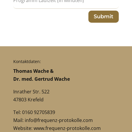
Submit
Kontaktdaten:
Thomas Wache &
Dr. med. Gertrud Wache
Inrather Str. 522
47803 Krefeld
Tel: 0160 92705839
Mail:
info@frequenz-protokolle.com
Website:
www.frequenz-protokolle.com