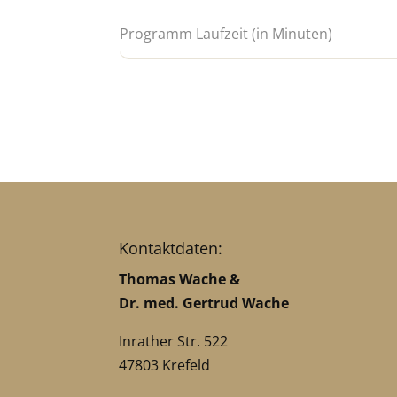
Kontaktdaten:
Thomas Wache &
Dr. med. Gertrud Wache
Inrather Str. 522
47803 Krefeld