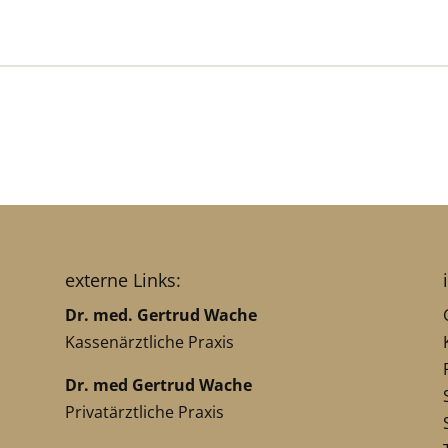
externe Links:
Dr. med. Gertrud Wache
Kassenärztliche Praxis
Dr. med Gertrud Wache
Privatärztliche Praxis