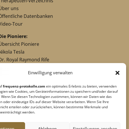
Therapeuten-Verzeichnis
Über uns
Öffentliche Datenbanken
Video-Tour
Die Pioniere:
Übersicht Pioniere
Nikola Tesla
Dr. Royal Raymond Rife
Dr. Hulda Clark
Einwilligung verwalten
Robert C. Beck
Georges Lakhovsky
uf
frequenz-protokolle.com
ein optimales Erlebnis zu bieten, verwenden
verwandte Pioniere
ogien wie Cookies, um Geräteinformationen zu speichern und/oder darauf
. Wenn Sie diesen Technologien zustimmen, können wir Daten wie das
n oder eindeutige IDs auf dieser Website verarbeiten. Wenn Sie Ihre
g nicht erteilen oder zurückziehen, können bestimmte Merkmale und
Impressum
|
Datenschutz
beeinträchtigt werden.
Cookie-Richtlinie
|
AGB's
Barrierefreiheit
ptieren
Ablehnen
Einstellungen ansehen