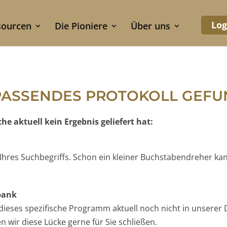
Log
sourcen
Die Pioniere
Über uns
PASSENDES PROTOKOLL GEF
e aktuell kein Ergebnis geliefert hat:
e Ihres Suchbegriffs. Schon ein kleiner Buchstabendreher ka
nbank
t dieses spezifische Programm aktuell noch nicht in unserer 
 wir diese Lücke gerne für Sie schließen.