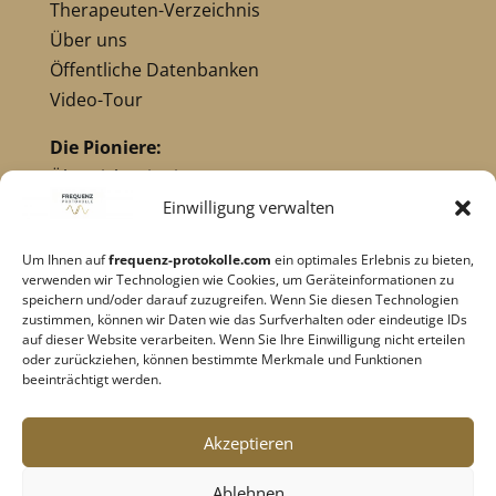
Therapeuten-Verzeichnis
Über uns
Öffentliche Datenbanken
Video-Tour
Die Pioniere:
Übersicht Pioniere
Nikola Tesla
Einwilligung verwalten
Dr. Royal Raymond Rife
Um Ihnen auf
frequenz-protokolle.com
ein optimales Erlebnis zu bieten,
Dr. Hulda Clark
verwenden wir Technologien wie Cookies, um Geräteinformationen zu
Robert C. Beck
speichern und/oder darauf zuzugreifen. Wenn Sie diesen Technologien
zustimmen, können wir Daten wie das Surfverhalten oder eindeutige IDs
Georges Lakhovsky
auf dieser Website verarbeiten. Wenn Sie Ihre Einwilligung nicht erteilen
verwandte Pioniere
oder zurückziehen, können bestimmte Merkmale und Funktionen
beeinträchtigt werden.
Impressum
|
Datenschutz
Akzeptieren
Cookie-Richtlinie
|
AGB's
Barrierefreiheit
Ablehnen