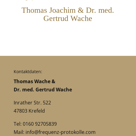
Thomas Joachim & Dr. med.
Gertrud Wache
Kontaktdaten:
Thomas Wache &
Dr. med. Gertrud Wache
Inrather Str. 522
47803 Krefeld
Tel: 0160 92705839
Mail:
info@frequenz-protokolle.com