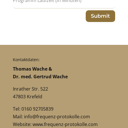
Submit
Kontaktdaten:
Thomas Wache &
Dr. med. Gertrud Wache
Inrather Str. 522
47803 Krefeld
Tel: 0160 92705839
Mail:
info@frequenz-protokolle.com
Website:
www.frequenz-protokolle.com