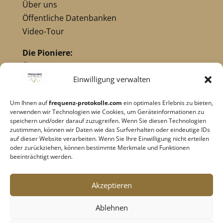
Über uns
Öffentliche Datenbanken
Video-Tour
Die Pioniere:
Übersicht Pioniere
Nikola Tesla
Einwilligung verwalten
Dr. Royal Raymond Rife
Um Ihnen auf
frequenz-protokolle.com
ein optimales Erlebnis zu bieten,
Dr. Hulda Clark
verwenden wir Technologien wie Cookies, um Geräteinformationen zu
Robert C. Beck
speichern und/oder darauf zuzugreifen. Wenn Sie diesen Technologien
zustimmen, können wir Daten wie das Surfverhalten oder eindeutige IDs
Georges Lakhovsky
auf dieser Website verarbeiten. Wenn Sie Ihre Einwilligung nicht erteilen
verwandte Pioniere
oder zurückziehen, können bestimmte Merkmale und Funktionen
beeinträchtigt werden.
Impressum
|
Datenschutz
Akzeptieren
Cookie-Richtlinie
|
AGB's
Ablehnen
Barrierefreiheit